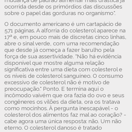
mudança de padrão alimentar mais drástica já
ocorrida desde os primórdios das discussões
sobre o papel das gorduras no organismo".
O documento americano é um cartapácio de
571 páginas. A alforria do colesterol aparece na
17ª e, em pouco mais de discretas cinco linhas,
abre o sinal verde, com uma recomendação
que desde já começa a fazer barulho pela
força de sua assertividade. "Não há evidência
disponível que mostre alguma relação
significativa entre uma dieta com colesterol e
os níveis de colesterol sanguíneo. O consumo
excessivo de colesterol não é motivo de
preocupação." Ponto. E termina aqui o
incômodo vaivém que ora fazia do ovo e seus
congêneres os vilões da dieta, ora os tratava
como mocinhos. À pergunta inescapável - o
colesterol dos alimentos faz mal ao coração? -
cabe agora uma única resposta: não. Um não
eterno. O colesterol danoso é tratado