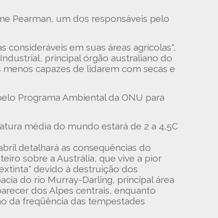
eme Pearman, um dos responsáveis pelo
s consideráveis em suas áreas agrícolas",
dustrial, principal órgão australiano do
os menos capazes de lidarem com secas e
e pelo Programa Ambiental da ONU para
ratura média do mundo estará de 2 a 4,5C
abril detalhará as consequências do
iro sobre a Austrália, que vive a pior
extinta" devido à destruição dos
cia do rio Murray-Darling, principal área
aparecer dos Alpes centrais, enquanto
ção da freqüência das tempestades