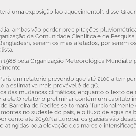
 terá uma exposição [ao aquecimento]", disse Gra
ália, ambas vão perder precipitações pluviométrica
anização da Comunidade Científica e de Pesquisa In
e Bangladesh, seriam os mais afetados, por serem 
ista.
em 1988 pela Organização Meteorológica Mundial 
ecimento.
 Paris um relatório prevendo que até 2100 a tempe
ue a estimativa mais provável é de 3C.
fica das mudanças climáticas, enquanto o texto de 
 ele.O relatório preliminar contém um capitulo inte
nde Barreira de Recifes se tornará "funcionalmente 
montes no sudeste do país, e o fluxo de água na ba
5 por cento até 2050.Na Europa, os glaciais vão des
o atingidas pela elevação dos mares e intensifica