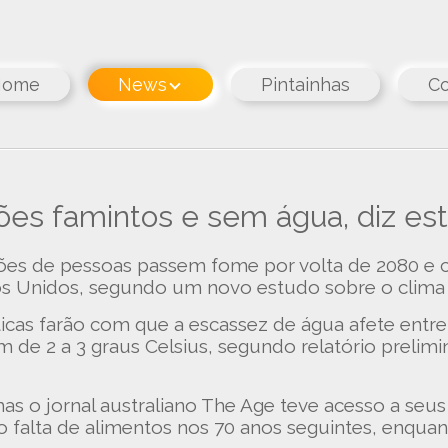
Home
News
Pintainhas
Co
es famintos e sem água, diz est
es de pessoas passem fome por volta de 2080 e ca
os Unidos, segundo um novo estudo sobre o clima
áticas farão com que a escassez de água afete entr
e 2 a 3 graus Celsius, segundo relatório prelimin
mas o jornal australiano The Age teve acesso a seu
o falta de alimentos nos 70 anos seguintes, enqua