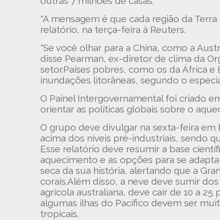
outras 7 milhões de casas.
"A mensagem é que cada região da Terra
relatório, na terça-feira à Reuters.
"Se você olhar para a China, como a Austr
disse Pearman, ex-diretor de clima da Org
setor.Países pobres, como os da África 
inundações litorâneas, segundo o especial
O Painel Intergovernamental foi criado 
orientar as políticas globais sobre o aqu
O grupo deve divulgar na sexta-feira em
acima dos níveis pré-industriais, sendo q
Esse relatório deve resumir a base cientí
aquecimento e as opções para se adaptar a
seca da sua história, alertando que a Gra
corais.Além disso, a neve deve sumir dos 
agrícola australiana, deve cair de 10 a 2
algumas ilhas do Pacífico devem ser muit
tropicais.