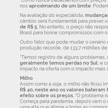
“Como nunca trabalhamos com preços tã
nos
aproximando de um limite
. Podem
Na avaliação do especialista,
mudanças 
câmbio será fundamental para prever v
de R$ 5
. No entanto, o preço não resp
Brasil para honrar compromissos com os
Outro fator que pode mudar o cenário 
produção recorde, de 133,7 milhões de
“Temos registro de alguns problemas, 
geralmente temos perdas no Sul
, e 
impacto na oferta com o impacto mais s
Milho
Assim como a soja, o milho não ficou i
R$ 40, neste ano os valores bateram 
efeito sobre os preços
. “O problema n
Começa pela pandemia, depois vem o câ
uma alta que atinge a todas as commodit