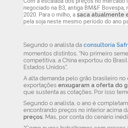
Com a escalada dos preços no mercado i
negociado na B3, antiga BM&F Bovespa, ne
2020. Para o milho, a
saca atualmente e
pela soja neste mesmo período do ano pa
Segundo o analista da
consultoria Sa
momentos distintos. “No primeiro seme
competitiva, a China exportou do Bras
Estados Unidos”.
A alta demanda pelo grão brasileiro no
exportações
enxugaram a oferta do g
que sustenta as cotações. Por isso tem
Segundo o analista, o ano é completame
encontrando preços no interior acima da
preços
. Mas, por conta do cenário inéd