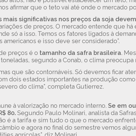
o altos, não é possível estabelecer um teto, m
os afirmar que o teto vai até onde o mercado pod
mais significativas nos preços da soja deve
ariações de preços. O mercado entende que há e
onde só a isso. Temos os fatores ligados à dem
 americanos e isso deve ser considerado”.
de preços é o
tamanho da safra brasileira
. Me
 toneladas, segundo a Conab, o clima preocupa 
mas que são contornáveis. Só devemos ficar ate
com dois estados importantes na produção como
evero do clima”, completa Gutierrez.
mune à valorização no mercado interno.
Se em out
R$ 80.
Segundo Paulo Molinari, analista da Safras
ão é a tarifa e sim tudo o que o mercado enfrent
mbio e agora no final do semestre vemos algun
ies agrícolas”, diz Molinari.