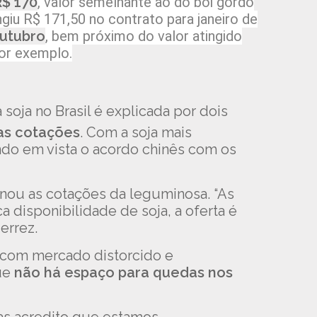
R$ 170
, valor semelhante ao do boi gordo
iu R$ 171,50 no contrato para janeiro de
outubro
, bem próximo do valor atingido
or exemplo.
 soja no Brasil é explicada por dois
nas cotações
. Com a soja mais
ndo em vista o acordo chinês com os
onou as cotações da leguminosa. “As
disponibilidade de soja, a oferta é
errez.
, com mercado distorcido e
que
não há espaço para quedas nos