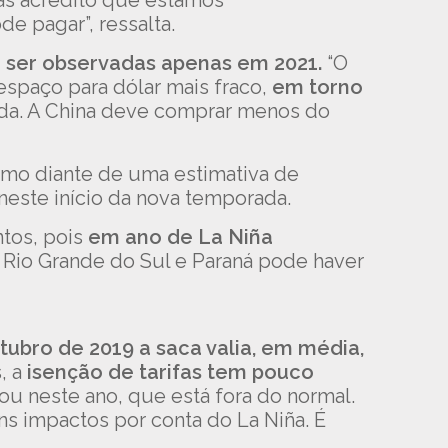
as acredito que estamos
e pagar”, ressalta.
m ser observadas apenas em 2021.
“O
spaço para dólar mais fraco,
em torno
anda. A China deve comprar menos do
smo diante de uma estimativa de
neste início da nova temporada.
ntos, pois
em ano de La Niña
 Rio Grande do Sul e Paraná pode haver
ubro de 2019 a saca valia, em média,
, a
isenção de tarifas tem pouco
ou neste ano, que está fora do normal.
s impactos por conta do La Niña. É