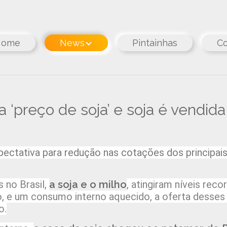
Home
News
Pintainhas
Co
 ‘preço de soja’ e soja é vendida
pectativa para redução nas cotações dos principai
 no Brasil,
a soja e o milho
, atingiram níveis re
, e um consumo interno aquecido, a oferta desses 
o.