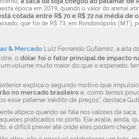
nterno,
a saca da soja chegou ao patamar de 
sta época em 2019, quando o valor do animal ating
stá cotada entre R$ 70 e R$ 72 na média de 
ssado, que foi de R$ 73, em Rondonópolis (MT), p
fras & Mercado
Luiz Fernando Gutierrez, a alta da
stre, o
dólar foi o fator principal de impacto 
il um volume muito maior do que o esperado, te
 exterior explica o segundo motivo que impulsi
rão no mercado brasileiro
e, como temos pouca 
os esse patamar inédito de preços”, destaca Guti
nte atípico quando se fala nos valores da saca
queles praticados no porto. Ele avalia, ainda, 
ito, é difícil prever até onde eles podem chegar.