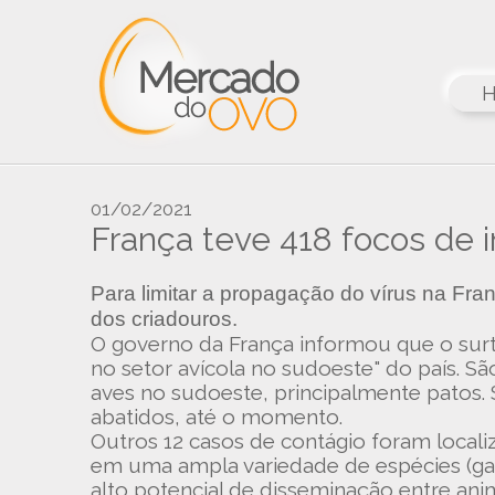
01/02/2021
França teve 418 focos de i
Para limitar a propagação do vírus na Fra
dos criadouros.
O governo da França informou que o surt
no setor avícola no sudoeste" do país. 
aves no sudoeste, principalmente patos. 
abatidos, até o momento.
Outros 12 casos de contágio foram locali
em uma ampla variedade de espécies (gans
alto potencial de disseminação entre anim