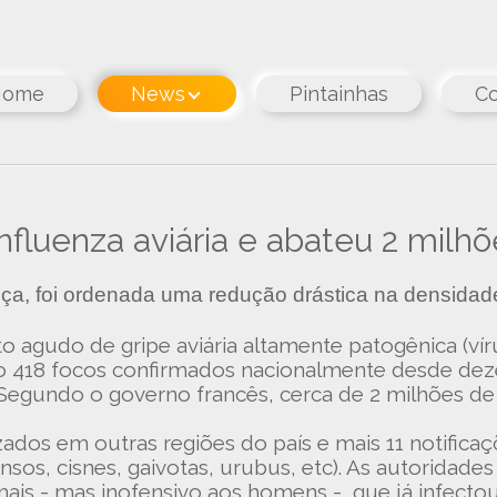
Home
News
Pintainhas
Co
nfluenza aviária e abateu 2 milh
nça, foi ordenada uma redução drástica na densidad
o agudo de gripe aviária altamente patogênica (ví
São 418 focos confirmados nacionalmente desde d
Segundo o governo francês, cerca de 2 milhões de 
zados em outras regiões do país e mais 11 notificaç
os, cisnes, gaivotas, urubus, etc). As autoridades
ais - mas inofensivo aos homens -, que já infectou