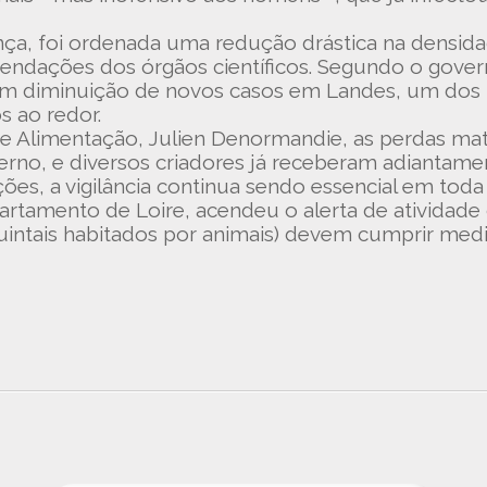
ança, foi ordenada uma redução drástica na densid
ndações dos órgãos científicos. Segundo o governo
 diminuição de novos casos em Landes, um dos pr
s ao redor.
e Alimentação, Julien Denormandie, as perdas mate
no, e diversos criadores já receberam adiantame
es, a vigilância continua sendo essencial em toda
partamento de Loire, acendeu o alerta de atividade 
quintais habitados por animais) devem cumprir med