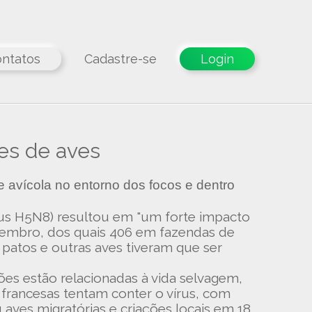
ntatos
Cadastre-se
Login
ões de aves
e avícola no entorno dos focos e dentro
rus H5N8) resultou em "um forte impacto
ezembro, dos quais 406 em fazendas de
patos e outras aves tiveram que ser
ões estão relacionadas à vida selvagem,
 francesas tentam conter o vírus, com
 aves migratórias e criações locais em 18