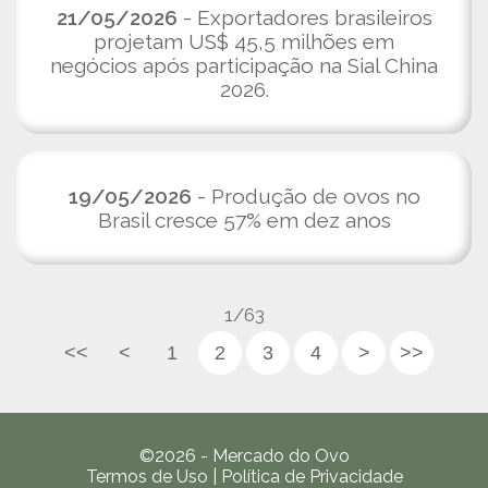
21/05/2026
- Exportadores brasileiros
projetam US$ 45,5 milhões em
negócios após participação na Sial China
2026.
19/05/2026
- Produção de ovos no
Brasil cresce 57% em dez anos
1/63
<<
<
1
2
3
4
>
>>
©2026 - Mercado do Ovo
Termos de Uso
|
Política de Privacidade