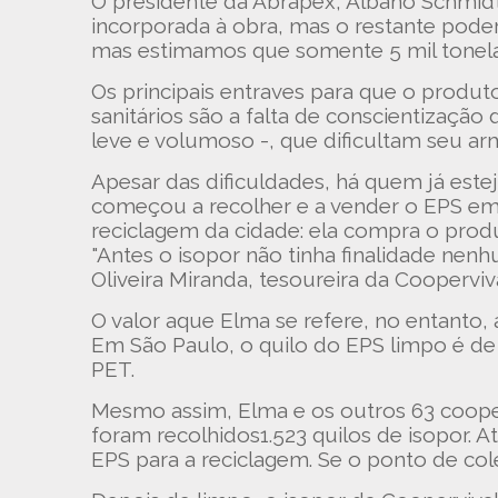
O presidente da Abrapex, Albano Schmidt,
incorporada à obra, mas o restante pode
mas estimamos que somente 5 mil tonela
Os principais entraves para que o produ
sanitários são a falta de conscientização 
leve e volumoso -, que dificultam seu a
Apesar das dificuldades, há quem já est
começou a recolher e a vender o EPS em 
reciclagem da cidade: ela compra o produ
"Antes o isopor não tinha finalidade nenhu
Oliveira Miranda, tesoureira da Coopervi
O valor aque Elma se refere, no entanto,
Em São Paulo, o quilo do EPS limpo é de 
PET.
Mesmo assim, Elma e os outros 63 coop
foram recolhidos1.523 quilos de isopor. 
EPS para a reciclagem. Se o ponto de cole