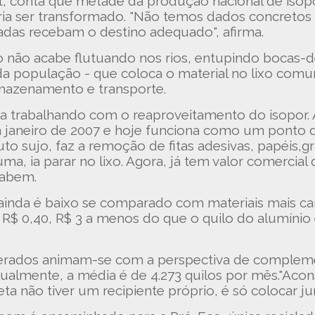
 conta que metade da produção nacional de isopor 
ria ser transformado. "Não temos dados concretos 
das recebam o destino adequado", afirma.
to não acabe flutuando nos rios, entupindo bocas-
da população - que coloca o material no lixo comum 
rmazenamento e transporte.
eja trabalhando com o reaproveitamento do isopor.
janeiro de 2007 e hoje funciona como um ponto de
to sujo, faz a remoção de fitas adesivas, papéis,g
ma, ia parar no lixo. Agora, já tem valor comercial 
vabem.
 ainda é baixo se comparado com materiais mais ca
R$ 0,40, R$ 3 a menos do que o quilo do alumínio 
erados animam-se com a perspectiva de complemen
Atualmente, a média é de 4.273 quilos por mês."Ac
ta não tiver um recipiente próprio, é só colocar ju