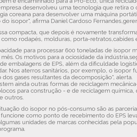
bem é encaminhado para a Pró-Eco, única recicla
empresa desenvolveu uma tecnologia que retira o o
ia coreana para desenvolver uma máquina portáti
o do isopor", afirma Daniel Cardoso Fernandes,ger
ssa compacta, que depois é novamente transform
, como rodapés, molduras, porta-retratos,cabides 
pacidade para processar 600 toneladas de isopor 
 mês. Os motivos para a ociosidade da indústria,s
de embalagens de EPS, além da dificuldade logíst
ar. Nos aterros sanitários, por exemplo, o isopor 
 dos gases resultantes da decomposição", alerta.
istem ainda outras formas de reciclagem mecânica-
ocos para construção - e de reciclagem química, q
e outros.
ituação do isopor no pós-consumo são as parceria
as funcione como ponto de recebimento do EPS le
s algumas unidades de marcas conhecidas pela pop
 programa.