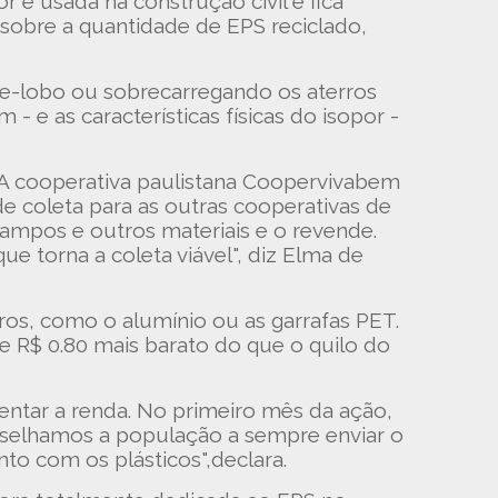
é usada na construção civil e fica
sobre a quantidade de EPS reciclado,
de-lobo ou sobrecarregando os aterros
- e as características físicas do isopor -
 A cooperativa paulistana Coopervivabem
 coleta para as outras cooperativas de
rampos e outros materiais e o revende.
que torna a coleta viável", diz Elma de
ros, como o alumínio ou as garrafas PET.
e R$ 0.80 mais barato do que o quilo do
tar a renda. No primeiro mês da ação,
onselhamos a população a sempre enviar o
nto com os plásticos",declara.