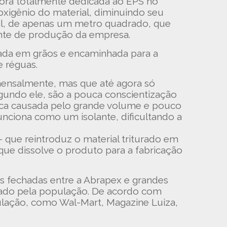
dora totalmente dedicada ao EPS no
xigênio do material, diminuindo seu
l, de apenas um metro quadrado, que
ente de produção da empresa.
ada em grãos e encaminhada para a
e réguas.
mensalmente, mas que até agora só
egundo ele, são a pouca conscientização
ica causada pelo grande volume e pouco
funciona como um isolante, dificultando a
 que reintroduz o material triturado em
ue dissolve o produto para a fabricação
s fechadas entre a Abrapex e grandes
vado pela população. De acordo com
ulação, como Wal-Mart, Magazine Luiza,