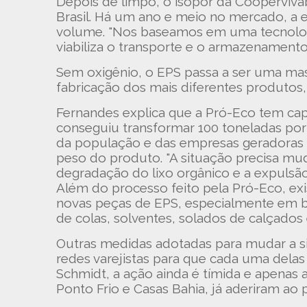
Depois de limpo, o isopor da Cooperviva
Brasil. Há um ano e meio no mercado, a 
volume. "Nos baseamos em uma tecnolog
viabiliza o transporte e o armazenament
Sem oxigênio, o EPS passa a ser uma ma
fabricação dos mais diferentes produtos
Fernandes explica que a Pró-Eco tem ca
conseguiu transformar 100 toneladas por
da população e das empresas geradoras 
peso do produto. "A situação precisa mud
degradação do lixo orgânico e a expulsão
Além do processo feito pela Pró-Eco, ex
novas peças de EPS, especialmente em bl
de colas, solventes, solados de calçados 
Outras medidas adotadas para mudar a s
redes varejistas para que cada uma del
Schmidt, a ação ainda é tímida e apena
Ponto Frio e Casas Bahia, já aderiram ao