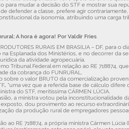
 para mudar a decisão do STF e mostrar sua repulsa
 de defender a classe, prefere agir contrariamente
onstitucional da isonomia, atribuindo uma carga tr
ral: A hora é agora! Por Valdir Fries
DUTORES RURAIS EM BRASILIA – DF, para o dia 0
 na Esplanada dos Ministérios, e no decorrer da 
urídica da atividade agropecuária.
mo Tribunal Federal em relação ao RE 718874, que
lidade da cobrança do FUNRURAL.
ado sobre o valor BRUTO da comercialização proven
F… "uma vez que a referida base de cálculo difere 
Ministra do STF, meritíssima CÁRMEN LÚCIA.
ião, a ministra votou pela inconstitucionalidade 
elo exposto, dou provimento ao recurso extraordi
zação da produção rural de empregadores pessoas 
ação ao RE 718874, a própria ministra Cármen Lúcia 