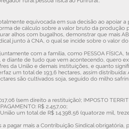
egador rural pessoa física ao Funrural”.
otalmente equivocada em sua decisão ao apoiar a
orma de cálculo sobre a valor bruto da produção p
rar alhos com bugalhos, demonstrar que mais ABS
ndical junto à CNA, o qual se incide sobre o valo
e juntamente com a família, como PESSOA FÍSICA, 
es, e diante de tudo que vem acontecendo, quero 
fres da União e demais instituições, e quanto sig
faz um total de 193,6 hectares, assim distribuída: 
ctares são cultivados soja, seguido do milho safrin
06 (sem direito a restituição); IMPOSTO TERRITO
PAGAMENTO: R$ 2.457,00;
nião um total de R$ 14.398,56 (quatorze mil, treze
 a pagar mais a Contribuição Sindical obrigatória,