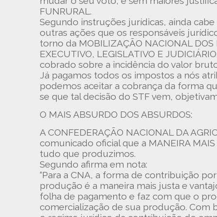
mudar o seu voto, e sem maiores justific
FUNRURAL.
Segundo instruções jurídicas, ainda cabe
outras ações que os responsáveis juríd
torno da MOBILIZAÇÃO NACIONAL DOS PR
EXECUTIVO, LEGISLATIVO E JUDICIÁRIO,
cobrado sobre a incidência do valor brut
Já pagamos todos os impostos a nós atr
podemos aceitar a cobrança da forma que
se que tal decisão do STF vem, objetivame
O MAIS ABSURDO DOS ABSURDOS:
A CONFEDERAÇÃO NACIONAL DA AGRICULT
comunicado oficial que a MANEIRA MAIS 
tudo que produzimos.
Segundo afirma em nota:
“Para a CNA, a forma de contribuição por
produção é a maneira mais justa e vantaj
folha de pagamento e faz com que o pro
comercialização de sua produção. Com ba