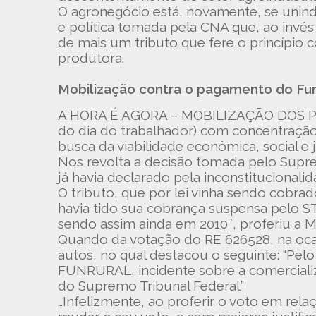
O agronegócio está, novamente, se unindo
e política tomada pela CNA que, ao invés
de mais um tributo que fere o princípio c
produtora.
Mobilização contra o pagamento do Funru
A HORA É AGORA – MOBILIZAÇÃO DOS PRO
do dia do trabalhador) com concentração
busca da viabilidade econômica, social e j
Nos revolta a decisão tomada pelo Supre
já havia declarado pela inconstituciona
O tributo, que por lei vinha sendo cobr
havia tido sua cobrança suspensa pelo ST
sendo assim ainda em 2010″, proferiu a 
Quando da votação do RE 626528, na ocas
autos, no qual destacou o seguinte: “P
FUNRURAL, incidente sobre a comerciali
do Supremo Tribunal Federal.”
…Infelizmente, ao proferir o voto em rel