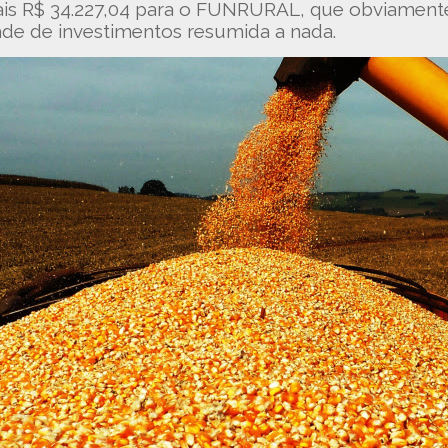
is R$ 34.227,04 para o FUNRURAL, que obviamente 
e de investimentos resumida a nada.