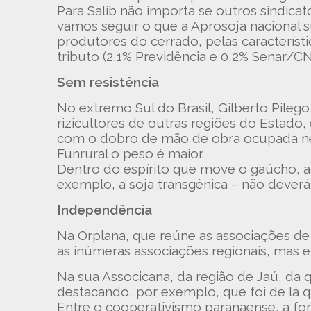
Para Salib não importa se outros sindicat
vamos seguir o que a Aprosoja nacional s
produtores do cerrado, pelas característi
tributo (2,1% Previdência e 0,2% Senar/CN
Sem resistência
No extremo Sul do Brasil, Gilberto Pileg
rizicultores de outras regiões do Estado, 
com o dobro de mão de obra ocupada ness
Funrural o peso é maior.
Dentro do espírito que move o gaúcho, a
exemplo, a soja transgênica – não deverá 
Independência
Na Orplana, que reúne as associações de
as inúmeras associações regionais, mas e
Na sua Associcana, da região de Jaú, da
destacando, por exemplo, que foi de lá 
Entre o cooperativismo paranaense, a fo