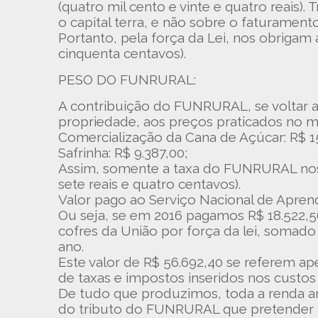
(quatro mil cento e vinte e quatro reais
o capital terra, e não sobre o faturamento
Portanto, pela força da Lei, nos obrigam 
cinquenta centavos).
PESO DO FUNRURAL:
A contribuição do FUNRURAL, se voltar a
propriedade, aos preços praticados no 
Comercialização da Cana de Açúcar: R$ 1
Safrinha: R$ 9.387,00;
Assim, somente a taxa do FUNRURAL nos cu
sete reais e quatro centavos).
Valor pago ao Serviço Nacional de Apre
Ou seja, se em 2016 pagamos R$ 18.522,56
cofres da União por força da lei, soma
ano.
Este valor de R$ 56.692,40 se referem ape
de taxas e impostos inseridos nos custo
De tudo que produzimos, toda a renda an
do tributo do FUNRURAL que pretender c