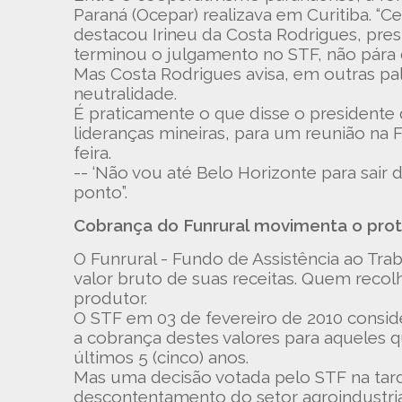
Paraná (Ocepar) realizava em Curitiba. 
destacou Irineu da Costa Rodrigues, pres
terminou o julgamento no STF, não pára
Mas Costa Rodrigues avisa, em outras pa
neutralidade.
É praticamente o que disse o presidente 
lideranças mineiras, para um reunião na 
feira.
-- ‘Não vou até Belo Horizonte para sair
ponto”.
Cobrança do Funrural movimenta o pro
O Funrural - Fundo de Assistência ao Tra
valor bruto de suas receitas. Quem reco
produtor.
O STF em 03 de fevereiro de 2010 conside
a cobrança destes valores para aqueles 
últimos 5 (cinco) anos.
Mas uma decisão votada pelo STF na tarde
descontentamento do setor agroindustria