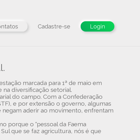
ntatos
Cadastre-se
Login
l.
festação marcada para 1ª de maio em
a diversificação setorial.
sarial do campo. Com a Confederação
STF), e por extensão o governo, algumas
se negam aderir ao movimento, enfrentam
esmo porque o “pessoal da Faema
Sul que se faz agricultura, nós é que