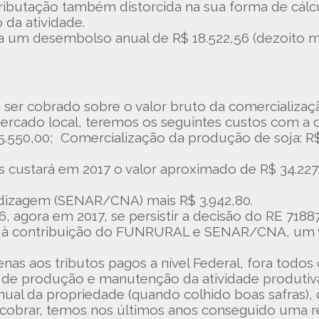
). Tributação também distorcida na sua forma de cál
 da atividade.
a um desembolso anual de R$ 18.522,56 (dezoito mil
 ser cobrado sobre o valor bruto da comercializa
mercado local, teremos os seguintes custos com a
5.550,00; Comercialização da produção de soja: R$
stará em 2017 o valor aproximado de R$ 34.227,04
ndizagem (SENAR/CNA) mais R$ 3.942,80.
, agora em 2017, se persistir a decisão do RE 718
do à contribuição do FUNRURAL e SENAR/CNA, um v
nas aos tributos pagos a nível Federal, fora todos
s de produção e manutenção da atividade produtiv
ual da propriedade (quando colhido boas safras),
obrar, temos nos últimos anos conseguido uma ren