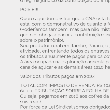
o regime jurídico da contribuição do empr
POIS É!!!
Quero aqui demonstrar que a CNA está t
está, com o demonstrativo de quanto a f
(Poderíamos também, mas para não mistu
que nos obriga a pagar a contribuição si
sobre o patrimônio).
Sou produtor rural em Itambé, Paraná, 
atividade, enfrentando todos os entrav
os tributos anualmente pagos para os co
A área ocupada na exploração agrícola per
cana de açúcar e as demais áreas 121.0 he
Valor dos Tributos pagos em 2016:
TOTAL COM IMPOSTO DE RENDA: R$ 10.017,
60,00; TRIBUTAÇÃO SOBRE A FOLHA DE 
Ou seja, pagamos em 2016 aos cofres da U
seis reais).
Por força da Lei Sindical somos obrigados