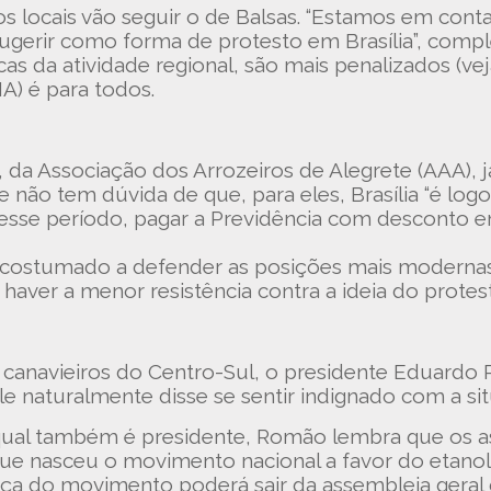
os locais vão seguir o de Balsas. “Estamos em cont
ugerir como forma de protesto em Brasília”, compl
cas da atividade regional, são mais penalizados (v
A) é para todos.
o, da Associação dos Arrozeiros de Alegrete (AAA), 
e não tem dúvida de que, para eles, Brasília “é logo 
e período, pagar a Previdência com desconto em 
costumado a defender as posições mais modernas 
haver a menor resistência contra a ideia do protest
 canavieiros do Centro-Sul, o presidente Eduardo
le naturalmente disse se sentir indignado com a s
 qual também é presidente, Romão lembra que os as
que nasceu o movimento nacional a favor do etanol
rça do movimento poderá sair da assembleia geral