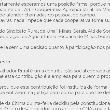
“Certamente esperamos uma posição firme, porque n
idente da LAR – Cooperativa Agroindustrial, de Me
 de atender chamadas do pessoal do campo.
lavras: nada impede que cada cooperativa tome su
do Sindicato Rural de Unaí, Minas Gerais. Alti de 
Federação da Agricultura e Pecuária de Minas Gerais
 de lá sem uma decisão quanto à participação nos p
testo
balhador Rural é uma contribuição social cobrada 
lhe esta contribuição é a empresa para quem o pro
rou que esta contribuição foi instituída de forma
que entrarem na justiça bem como para que lhe d
 da última quinta-feira decidiu pela constitucion
l. O fato desapontador foi o apoio da CNA à quest