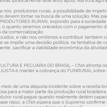
ativas (praticamente sete anos após), ela vota agor
 a nós, produtores rurais, a possibilidade de impe
icos devem tomar na busca de uma solução. Mas pa
ODUTORES RURAIS, expondo para a sociedade e p
 o quanto seremos onerados com o pagamento do
o da comercialização.
ibuídos, e não nos omitimos a contribuir também 
 se impõe uma decisão política, na tentativa de c
nte, sacrificar a viabilidade econômica da ativida
URA E PECUÁRIA DO BRASIL – CNA afronta os pr
JUSTA é manter a cobrança do FUNRURAL sobre a 
 meio de uma alíquota incidente sobre a receita b
osa para a maior parte da produção rural brasileira
dutor rural pague quando realmente detém capacid
se nisso, a CNA espera que o Supremo confirme a