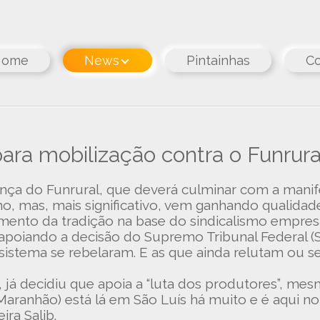
Home
News
Pintainhas
Co
ra mobilização contra o Funrura
nça do Funrural, que deverá culminar com a mani
 mas, mais significativo, vem ganhando qualidade n
imento da tradição na base do sindicalismo empre
 apoiando a decisão do Supremo Tribunal Federal (
sistema se rebelaram. E as que ainda relutam ou 
, já decidiu que apoia a “luta dos produtores”, m
aranhão) está lá em São Luís há muito e é aqui no 
ira Salib.